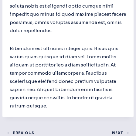
soluta nobis est eligendi optio cumque nihil
impedit quo minus id quod maxime placeat facere
possimus, omnis voluptas assumenda est, omnis
dolor repellendus.
Bibendum est ultricies integer quis. Risus quis
varius quam quisque id diam vel. Lorem mollis
aliquam ut porttitor leo a diam sollicitudin. At
tempor commodo ullamcorper a. Faucibus
scelerisque eleifend donec pretium vulputate
sapien nec. Aliquet bibendum enim facilisis
gravida neque convallis. In hendrerit gravida
rutrum quisque.
Post
PREVIOUS
NEXT